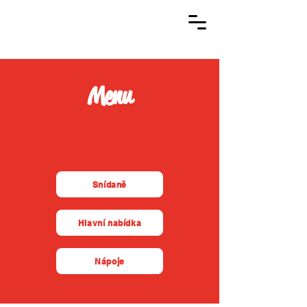
PO - NE
8:30 - 20:00
Menu
|
Snídaně
Hlavní nabídka
Nápoje