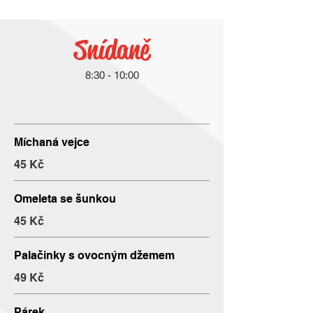
Snídaně
Míchaná vejce
45 Kč
Omeleta se šunkou
45 Kč
Palačinky s ovocným džemem
49 Kč
Párek