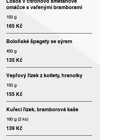
Losos v citronovo smetanové
omáčce s vařenými bramborami
150 g
165 Kč
Boloňské špagety se sýrem
450 g
135 Kč
Vepřový řízek z kotlety, hranolky
150 g
155 Kč
Kuřecí řízek, bramborová kaše
160 g (2 ks)
139 Kč