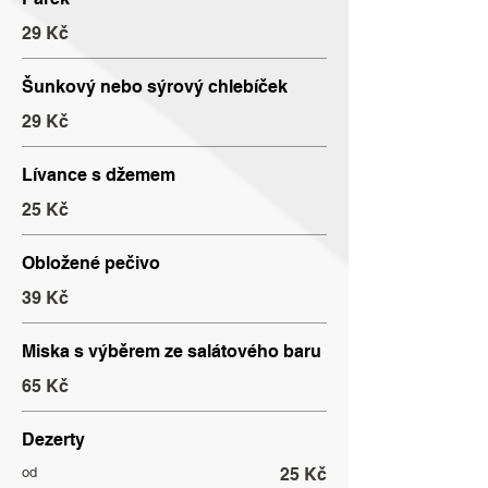
29 Kč
Šunkový nebo sýrový chlebíček
29 Kč
Lívance s džemem
25 Kč
Obložené pečivo
39 Kč
Miska s výběrem ze salátového baru
65 Kč
Dezerty
od
25 Kč