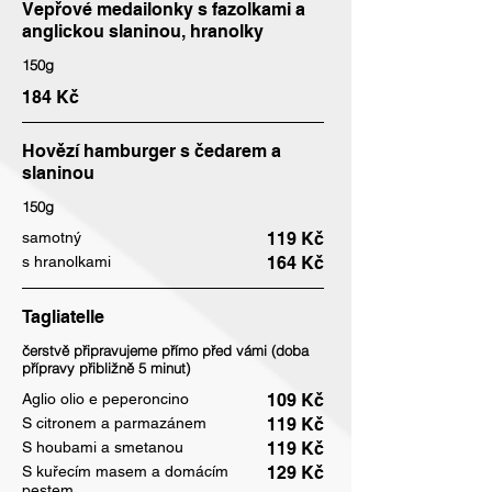
Vepřové medailonky s fazolkami a
anglickou slaninou, hranolky
150g
184 Kč
Hovězí hamburger s čedarem a
slaninou
150g
samotný
119 Kč
s hranolkami
164 Kč
Tagliatelle
čerstvě připravujeme přímo před vámi (doba
přípravy přibližně 5 minut)
Aglio olio e peperoncino
109 Kč
S citronem a parmazánem
119 Kč
S houbami a smetanou
119 Kč
S kuřecím masem a domácím
129 Kč
pestem