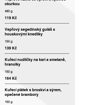
okurkou
480 g
119 Kč
Vepřový segedinský guláš s
houskovými knedlíky
150 g
139 Kč
Kuřecí nudličky na kari a smetaně,
hranolky
150 g
164 Kč
Kuřecí plátek s broskví a sýrem,
opečené brambory
150 g