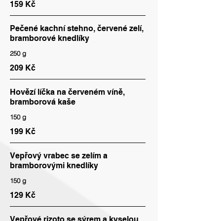
159 Kč
Pečené kachní stehno, červené zelí,
bramborové knedlíky
250 g
209 Kč
Hovězí líčka na červeném víně,
bramborová kaše
150 g
199 Kč
Vepřový vrabec se zelím a
bramborovými knedlíky
150 g
129 Kč
Vepřové rizoto se sýrem a kyselou