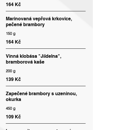
164 Kč
Marinovaná vepřová krkovice,
pečené brambory
150 g
164 Kč
Vinná klobása "Jíídelna",
bramborová kaše
200 g
139 Kč
Zapečené brambory s uzeninou,
okurka
450 g
109 Kč