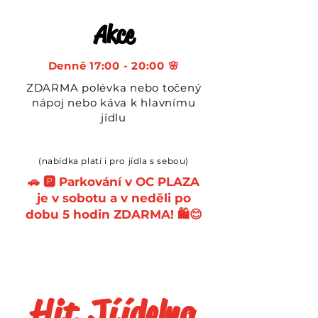
Akce
Denně 17:00 - 20:00 🌸
ZDARMA polévka nebo točený
nápoj nebo káva k hlavnímu
jídlu
(nabídka platí i pro jídla s sebou)
🚗 🅿️ Parkování v OC PLAZA
je v sobotu a v neděli po
dobu 5 hodin ZDARMA! 🛍️😊
Hit
J
í
í
delna