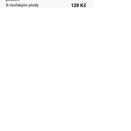
S mořskými plody
129 Kč
Saláty
Miska salátu namíchaného dle
vlastního výběru
65 Kč
Caesar salát "Jíídelna"
250 g
99 Kč
Surimi salát
250 g
99 Kč
Tuňákový salát