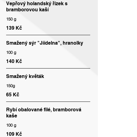
Vepřový holandský řízek s
bramborovou kaší
150 g
139 Kč
Smažený sýr "Jíídelna", hranolky
100 g
140 Kč
Smažený květák
150g
65 Kč
Rybí obalované filé, bramborová
kaše
100 g
109 Kč