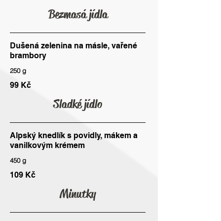
Bezmasá jídla
Dušená zelenina na másle, vařené
brambory
250 g
99 Kč
Sladké jídlo
Alpský knedlík s povidly, mákem a
vanilkovým krémem
450 g
109 Kč
Minutky