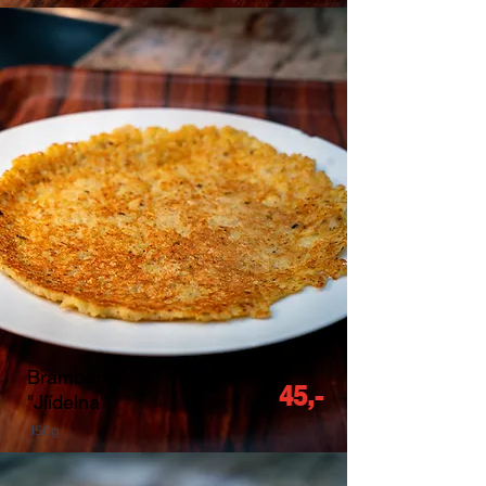
Bramborák
45,-
"Jíídelna"
150g