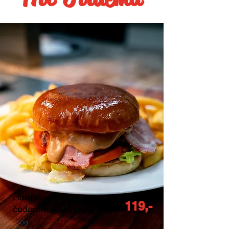
Hamburger s
119,-
čedarem a slaninou
150g