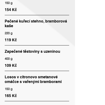
150 g
154 Kč
Pečené kuřecí stehno, bramborová
kaše
220 g
119 Kč
Zapečené těstoviny s uzeninou
400 g
109 Kč
Losos v citronovo smetanové
omáčce s vařenými bramborami
150 g
165 Kč