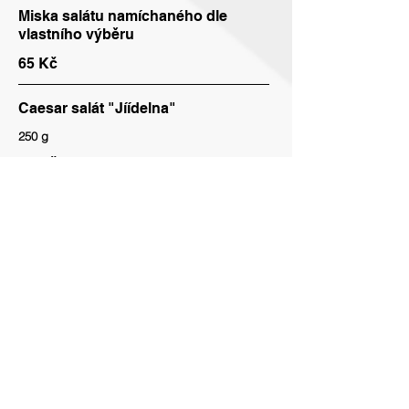
Miska salátu namíchaného dle
vlastního výběru
65 Kč
Caesar salát "Jíídelna"
250 g
99 Kč
Surimi salát
250 g
99 Kč
Tuňákový salát
250 g
99 Kč
Dezerty