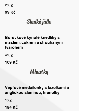
250 g
99 Kč
Sladké jídlo
Borůvkové kynuté knedlíky s
máslem, cukrem a strouhaným
tvarohem
410 g
109 Kč
Minutky
Vepřové medailonky s fazolkami a
anglickou slaninou, hranolky
150g
184 Kč