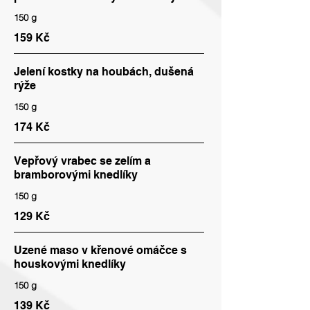
150 g
159 Kč
Jelení kostky na houbách, dušená
rýže
150 g
174 Kč
Vepřový vrabec se zelím a
bramborovými knedlíky
150 g
129 Kč
Uzené maso v křenové omáčce s
houskovými knedlíky
150 g
139 Kč