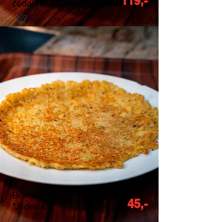
119,-
čedarem a slaninou
150g
Bramborák
45,-
"Jíídelna"
150g