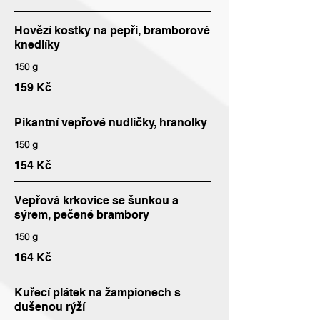
Hovězí kostky na pepři, bramborové
knedlíky
150 g
159 Kč
Pikantní vepřové nudličky, hranolky
150 g
154 Kč
Vepřová krkovice se šunkou a
sýrem, pečené brambory
150 g
164 Kč
Kuřecí plátek na žampionech s
dušenou rýží