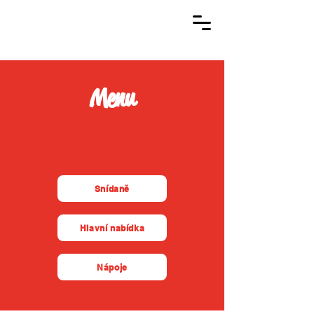
PO - NE
8:30 - 20:00
Menu
|
Snídaně
Hlavní nabídka
Nápoje