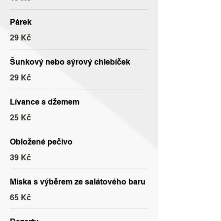
Párek
29 Kč
Šunkový nebo sýrový chlebíček
29 Kč
Lívance s džemem
25 Kč
Obložené pečivo
39 Kč
Miska s výběrem ze salátového baru
65 Kč