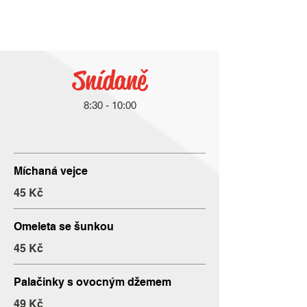
Snídaně
Míchaná vejce
45 Kč
Omeleta se šunkou
45 Kč
Palačinky s ovocným džemem
49 Kč