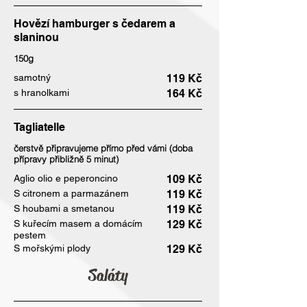
Hovězí hamburger s čedarem a
slaninou
150g
samotný
119 Kč
s hranolkami
164 Kč
Tagliatelle
čerstvě připravujeme přímo před vámi (doba
přípravy přibližně 5 minut)
Aglio olio e peperoncino
109 Kč
S citronem a parmazánem
119 Kč
S houbami a smetanou
119 Kč
S kuřecím masem a domácím
129 Kč
pestem
S mořskými plody
129 Kč
Saláty