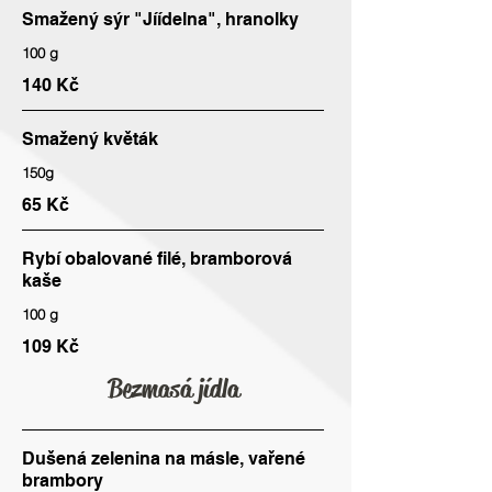
Smažený sýr "Jíídelna", hranolky
100 g
140 Kč
Smažený květák
150g
65 Kč
Rybí obalované filé, bramborová
kaše
100 g
109 Kč
Bezmasá jídla
Dušená zelenina na másle, vařené
brambory