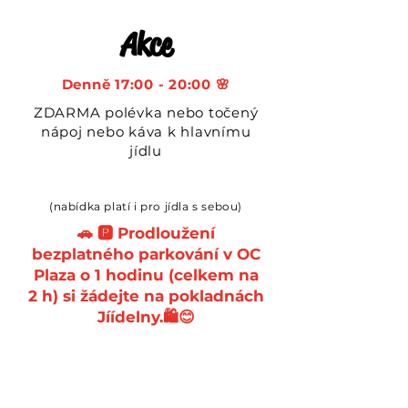
Akce
Denně 17:00 - 20:00 🌸
ZDARMA polévka nebo točený
nápoj nebo káva k hlavnímu
jídlu
(nabídka platí i pro jídla s sebou)
🚗 🅿️ Prodloužení
bezplatného parkování v OC
Plaza o 1 hodinu (celkem na
2 h) si žádejte na pokladnách
Jíídelny.🛍️😊