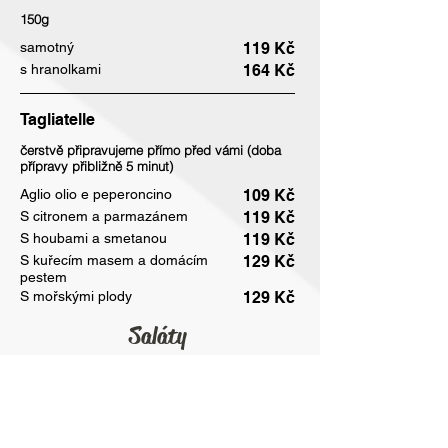
150g
samotný
119 Kč
s hranolkami
164 Kč
Tagliatelle
čerstvě připravujeme přímo před vámi (doba
přípravy přibližně 5 minut)
Aglio olio e peperoncino
109 Kč
S citronem a parmazánem
119 Kč
S houbami a smetanou
119 Kč
S kuřecím masem a domácím
129 Kč
pestem
S mořskými plody
129 Kč
Saláty
Miska salátu namíchaného dle
vlastního výběru