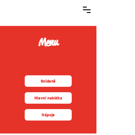
PO - NE
8:30 - 20:00
Menu
|
Snídaně
Hlavní nabídka
Nápoje