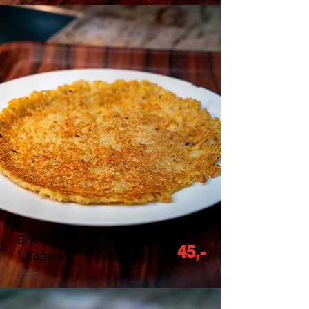
Bramborák
45,-
"Jíídelna"
150g