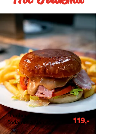
Hamburger s
119,-
čedarem a slaninou
150g