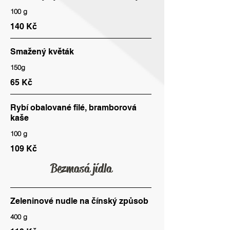
100 g
140 Kč
Smažený květák
150g
65 Kč
Rybí obalované filé, bramborová
kaše
100 g
109 Kč
Bezmasá jídla
Zeleninové nudle na čínský způsob
400 g