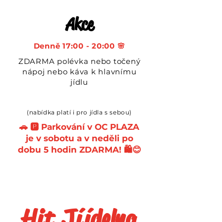
Akce
Denně 17:00 - 20:00 🌸
ZDARMA polévka nebo točený
nápoj nebo káva k hlavnímu
jídlu
(nabídka platí i pro jídla s sebou)
🚗 🅿️ Parkování v OC PLAZA
je v sobotu a v neděli po
dobu 5 hodin ZDARMA! 🛍️😊
Hit
J
í
í
delna