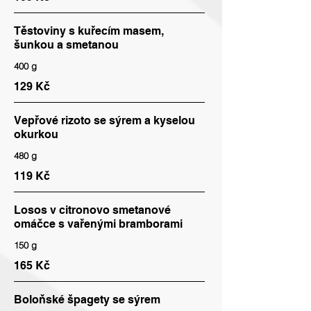
Těstoviny s kuřecím masem,
šunkou a smetanou
400 g
129 Kč
Vepřové rizoto se sýrem a kyselou
okurkou
480 g
119 Kč
Losos v citronovo smetanové
omáčce s vařenými bramborami
150 g
165 Kč
Boloňské špagety se sýrem