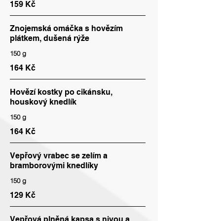
159 Kč
Znojemská omáčka s hovězím
plátkem, dušená rýže
150 g
164 Kč
Hovězí kostky po cikánsku,
houskový knedlík
150 g
164 Kč
Vepřový vrabec se zelím a
bramborovými knedlíky
150 g
129 Kč
Vepřová plněná kapsa s nivou a