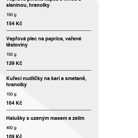
slaninou, hranolky
150 g
154 Kč
Vepřová plec na paprice, vařené
těstoviny
150 g
139 Kč
Kuřecí nudličky na kari a smetaně,
hranolky
150 g
164 Kč
Halušky s uzeným masem a zelím
450 g
109 Kč