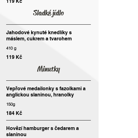
119 Kč
Sladké jídlo
Jahodové kynuté knedlíky s
máslem, cukrem a tvarohem
410 g
119 Kč
Minutky
Vepřové medailonky s fazolkami a
anglickou slaninou, hranolky
150g
184 Kč
Hovězí hamburger s čedarem a
slaninou