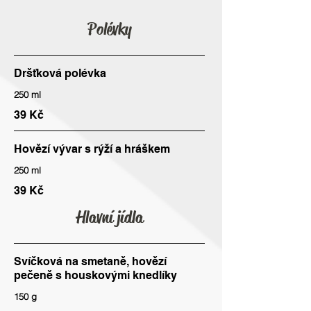
Polévky
Dršťková polévka
250 ml
39 Kč
Hovězí vývar s rýží a hráškem
250 ml
39 Kč
Hlavní jídla
Svíčková na smetaně, hovězí
pečeně s houskovými knedlíky
150 g